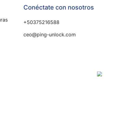
Conéctate con nosotros
uras
+50375216588
ceo@ping-unlock.com