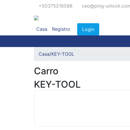
+50375216588
ceo@ping-unlock.co
Casa
Registro
Login
IMEI Servicios
Servidor Servicios
Casa
/
KEY-TOOL
Carro
KEY-TOOL